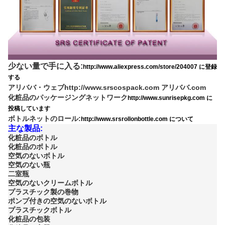
少ない量で手に入る:
http://www.aliexpress.com/store/204007 に登録
する
アリババ・ウェブ
http://www.srscospack.com アリババ.com
化粧品のパッケージングネットワーク
http://www.sunrisepkg.com に
投稿しています
ボトルネットのロール:
http://www.srsrollonbottle.com について
主な製品:
化粧品のボトル
化粧品のボトル
空気のないボトル
空気のない瓶
二室瓶
空気のないクリームボトル
プラスチック製の巻物
ポンプ付きの空気のないボトル
プラスチックボトル
化粧品の包装