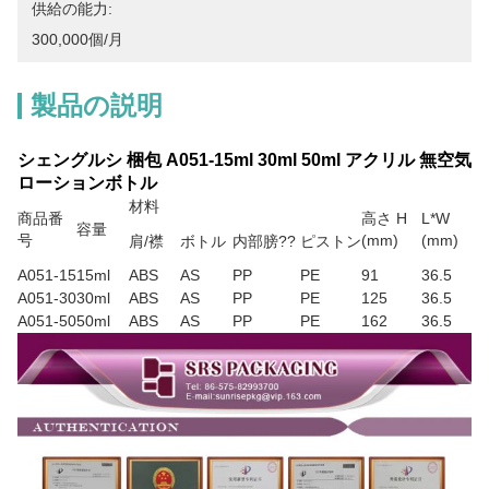
供給の能力:
300,000個/月
製品の説明
シェングルシ 梱包 A051-15ml 30ml 50ml アクリル 無空気
ローションボトル
材料
商品番
高さ H
L*W
容量
号
(mm)
(mm)
肩/襟
ボトル
内部膀??
ピストン
A051-15
15ml
ABS
AS
PP
PE
91
36.5
A051-30
30ml
ABS
AS
PP
PE
125
36.5
A051-50
50ml
ABS
AS
PP
PE
162
36.5