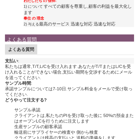
わたしたち の 信仰:
すべての顧客を尊重し,顧客の利益を最大化し
1) について
ます
奉仕 の 理念
最高のサービス 迅速な対応 迅速な対応
2) 与える
よくある質問
よくある質問
支払い
:
私たちは通常,T/T,L/Cを受け入れます.あなたがT/TまたはL/Cを受
け入れることができない場合,支払い期間を交渉するためにメール
を送ってください.
サンプル時間
:
承認サンプルについては7-10日.
サンプル料金をメールで受け取っ
てください.
どうやって注文する?
サンプル承認
クライアントは,私たちのPIを受け取った後に 50%の預金また
はオープンLCを行うために注文します
生産サンプルの顧客承認
輸送前にサプライヤーの検査や 側から検査
クライアントは残高の支払いと 送料の準備をします.