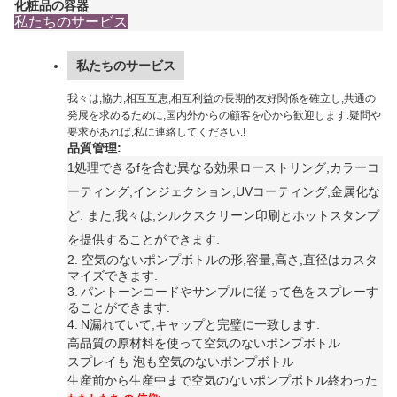
化粧品の容器
私たちのサービス
私たちのサービス
我々は,協力,相互互恵,相互利益の長期的友好関係を確立し,共通の
発展を求めるために,国内外からの顧客を心から歓迎します.疑問や
要求があれば,私に連絡してください.!
品質管理:
1処理できる
fを含む異なる効果
ローストリング,カラーコ
ーティング,インジェクション,UVコーティング,金属化な
ど. また,我々は,シルクスクリーン印刷とホットスタンプ
を提供することができます
.
2. 空気のないポンプボトルの形,容量,高さ,直径はカスタ
マイズできます.
3.
パントーンコードやサンプルに従って色をスプレーす
ることができます.
4.
N
漏れていて,キャップと完璧に一致します.
高品質の原材料を使って
空気のないポンプボトル
スプレイも 泡も
空気のないポンプボトル
生産前から生産中まで
空気のないポンプボトル
終わった