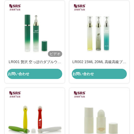
ビデオ
LR001 贅沢 空っぽのダブルウォ
LR002 15ML 20ML 高級高級プラ
ール アクリルロール 眼液血清の
スチックアクリルマッサージジェ
ボトル用
ルボトルロールボールアプリケー
お問い合わせ
お問い合わせ
ション器