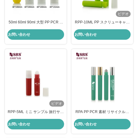
ビデオ
50ml 60ml 90ml 大型 PP PCR カ
RPP-10ML PP スクリューキャッ
スタム カラー リサイクル エコフ
プかゆみ止め液体空のローラーボ
レンドリー ロールオン デオドラ
ールアプリケータープラスチック
お問い合わせ
お問い合わせ
ント ボトル
ロールオンボトル
ビデオ
RPP-5ML ミニ サンプル 旅行サイ
RPA PP PCR 素材 リサイクルさ
ズ プラスチック ローラー ボトル
れたプラスチックロール ボトル
カスタマイズされた色 アクネ治療
ステールボール 血清 抗ゆゆ液体
お問い合わせ
お問い合わせ
用ジェル