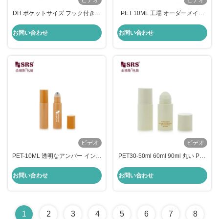
ビデオ
ビデオ
DH ポケットサイズ フック付きボ
PET 10ML 工場 オーダーメイド
トルにロール リップグロスのカス
ロゴ 印刷 リサイクル 素材 ローラ
タマイズされた色
ー ボトル アプリケーション
お問い合わせ
お問い合わせ
ビデオ
ビデオ
PET-10ML 透明なアンバー インジ
PET30-50ml 60ml 90ml 丸い PET
ェクション カラー 唇光のために
丸い形 インジェクション 透明な
ボトル上のプラスチックロール
ロールオンジェル ボトル
お問い合わせ
お問い合わせ
1
2
3
4
5
6
7
8