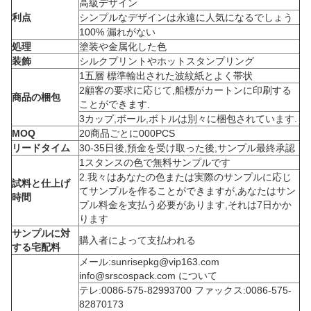
高級デザイン
利点
シンプルなデザインは永遠に人気になるでしょう
100% 漏れがない
処理
塗装や金属化した色
装飾
シルクプリントやホットスタンプリング
1五層 標準輸出された波紋紙とよく帯状
2顧客の要求に応じて,船標がカートンに印刷する
商品の梱包
ことができます.
3カップ,ボール,ボトルは別々に梱包されています.
MOQ
20商品ごとに000PCS
リードタイム
30-35日後,預金を受け取った後,サンプル最終承認
1スタンスの色で無料サンプルです
2.我々はあなたの色または実際のサンプルに応じ
試料と仕上げ
てサンプルを作ることができますが,あなたはサン
時間
プル料金を支払う必要があります,それは7日かか
ります
サンプルに対
購入者によって支払われる
する宅配料
メール:sunrisepkg@vip163.com
info@srscospack.com について
テレ:0086-575-82993700 ファックス:0086-575-
82870173