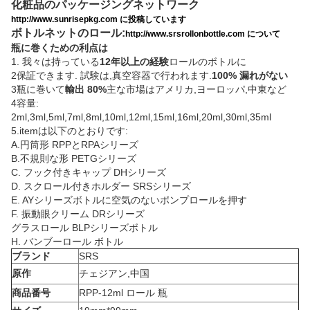
化粧品のパッケージングネットワーク
http://www.sunrisepkg.com に投稿しています
ボトルネットのロール:
http://www.srsrollonbottle.com について
瓶に巻くための利点は
1. 我々は持っている
12年以上の経験
ロールのボトルに
2保証できます. 試験は,真空容器で行われます.
100% 漏れがない
3瓶に巻いて
輸出 80%
主な市場はアメリカ,ヨーロッパ,中東など
4容量:
2ml,3ml,5ml,7ml,8ml,10ml,12ml,15ml,16ml,20ml,30ml,35ml
5.itemは以下のとおりです:
A.円筒形 RPPとRPAシリーズ
B.不規則な形 PETGシリーズ
C. フック付きキャップ DHシリーズ
D. スクロール付きホルダー SRSシリーズ
E. AYシリーズボトルに空気のないポンプロールを押す
F. 振動眼クリーム DRシリーズ
グラスロール BLPシリーズボトル
H. バンブーロール ボトル
ブランド
SRS
原作
チェジアン,中国
商品番号
RPP-12ml ロール 瓶