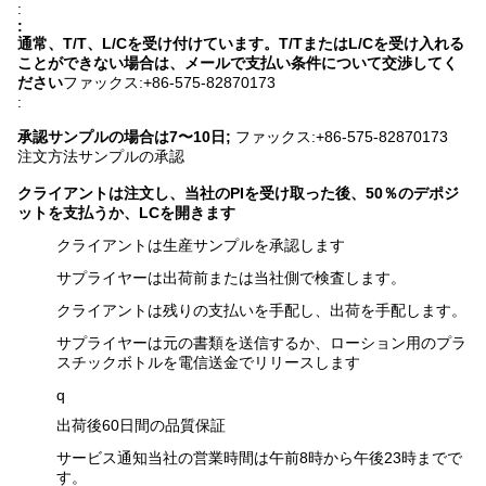
:
:
通常、T/T、L/Cを受け付けています。T/TまたはL/Cを受け入れる
ことができない場合は、メールで支払い条件について交渉してく
ださい
ファックス:+86-575-82870173
:
承認サンプルの場合は7〜10日;
ファックス:+86-575-82870173
注文方法
サンプルの承認
クライアントは注文し、当社のPIを受け取った後、50％のデポジ
ットを支払うか、LCを開きます
クライアントは生産サンプルを承認します
サプライヤーは出荷前または当社側で検査します。
クライアントは残りの支払いを手配し、出荷を手配します。
サプライヤーは元の書類を送信するか、ローション用のプラ
スチックボトルを電信送金でリリースします
q
出荷後60日間の品質保証
サービス通知
当社の営業時間は午前8時から午後23時までで
す。