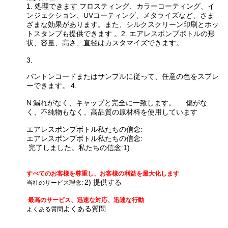
1. 処理できます
フロスティング、カラーコーティング、イ
ンジェクション、UVコーティング、メタライズなど、さま
ざまな効果があります。また、シルクスクリーン印刷とホッ
トスタンプも提供できます
。
2. エアレスポンプボトルの形
状、容量、高さ、直径はカスタマイズできます。
3.
パントンコードまたはサンプルに従って、任意の色をスプレ
ーできます。
4.
N
漏れがなく、キャップと完全に一致します。
傷がな
く、不純物もなく、高品質の原材料を使用しています
エアレスポンプボトル
私たちの信念:
エアレスポンプボトル
私たちの信念:
完了しました。
私たちの信念:
1)
すべてのお客様を尊重し、お客様の利益を最大化します
2) 提供する
当社のサービス理念:
最高のサービス、迅速な対応、迅速な行動
よくある質問
よくある質問