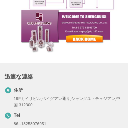
迅速な連絡
住所
19Fカイリビル,ベイグアン通り,シャングユ・チェジアン,中
国 312300
Tel
86--18258076951