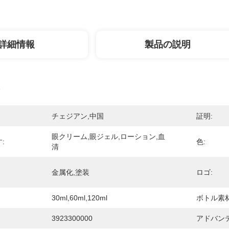
詳細情報
製品の説明
チェジアン,中国
証明:
眼クリーム,眼ジェル,ローション,血
:
色:
清
金属化,塗装
ロゴ:
30ml,60ml,120ml
ボトル素材
3923300000
アドバンテ