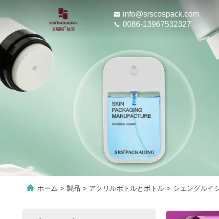
info@srscospack.com
0086-13967532327
ホーム
>
製品
>
アクリルボトルとボトル
>
シェングルイシの