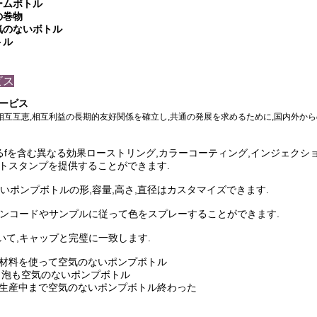
ームボトル
の巻物
気のないボトル
トル
ビス
ービス
,相互互恵,相互利益の長期的友好関係を確立し,共通の発展を求めるために,国内外から
る
fを含む異なる効果
ローストリング,カラーコーティング,インジェクション
トスタンプを提供することができます
.
のないポンプボトルの形,容量,高さ,直径はカスタマイズできます.
ンコードやサンプルに従って色をスプレーすることができます.
いて,キャップと完璧に一致します.
材料を使って
空気のないポンプボトル
 泡も
空気のないポンプボトル
生産中まで
空気のないポンプボトル
終わった