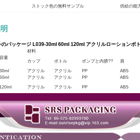
ストック色の無料サンプル
供給の能力
説明
パッケージ L039-30ml 60ml 120ml アクリルローションボ
材料
容量
カップ
ボトル
ポンプと内膀??
肩
30ml
アクリル
アクリル
PP
ABS
60ml
アクリル
アクリル
PP
ABS
120ml
アクリル
アクリル
PP
ABS