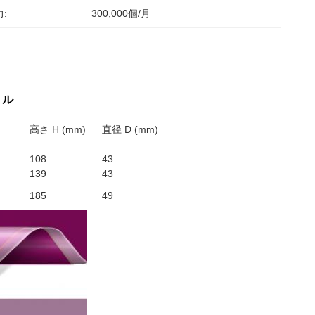
:
300,000個/月
トル
高さ H (mm)
直径 D (mm)
108
43
139
43
185
49