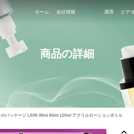
ホーム
会社情報
適用
ビデ
製品
商品の詳細
パッケージ L039-30ml 60ml 120ml アクリルローションボトル