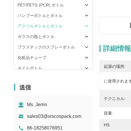
PET/PETG (PCR) ボトル
バンブーボトルとボトル
アクリルボトルとボトル
ガラスの瓶とボトル
詳細情報
プラスチックのスプレーボトル
化粧品チューブ
起源の場所:
ネイルボトル
包装部品
に使用されます
送信
その他
テクニカル:
Ms. Jerrin
容量:
sales03@srscospack.com
HS:
86-18258076951