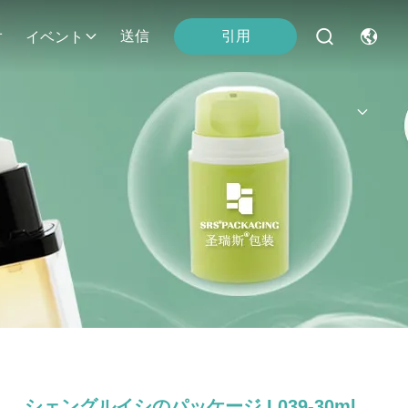
引用
オ
送信
イベント
シェングルイシのパッケージ L039-30ml