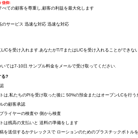
 信仰:
すべての顧客を尊重し,顧客の利益を最大化します
高のサービス 迅速な対応 迅速な対応
/T,L/Cを受け入れます.あなたがT/TまたはL/Cを受け入れることがで
ては7-10日.
サンプル料金をメールで受け取ってください.
る?
認
トは,私たちのPIを受け取った後に 50%の預金またはオープンLCを行
ルの顧客承認
プライヤーの検査や 側から検査
トは残高の支払いと 送料の準備をします
稿を送信するかテレックスで ローションのためのプラスチックボトル