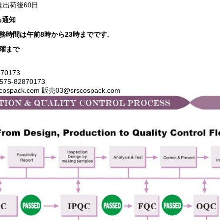
は出荷後60日
る通知
務時間は午前8時から23時までです.
曜まで
870173
75-82870173
cospack.com 販売03@srscospack.com