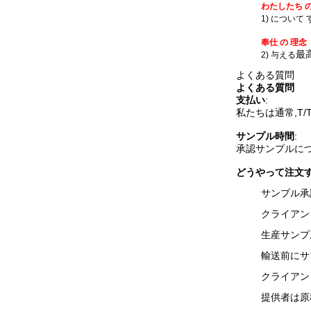
わたしたち の
1) について
奉仕 の 理念
最
2) 与える
よくある質問
よくある質問
支払い
:
私たちは通常,T
サンプル時間
:
承認サンプルについ
どうやって注文す
サンプル承
クライアン
生産サンプ
輸送前にサ
クライアン
提供者は原