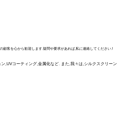
の顧客を心から歓迎します.疑問や要求があれば,私に連絡してください.!
,UVコーティング,金属化など. また,我々は,シルクスクリーン