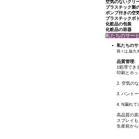
空気のないクリ
プラスチック製
ポンプ付きの空
プラスチックボ
化粧品の包装
化粧品の容器
私たちのサー
私たちのサ
我々は,協力
品質管理:
1処理でき
印刷とホッ
2. 空気
3.
パントー
4.
N
漏れて
高品質の原
スプレイも
生産前から