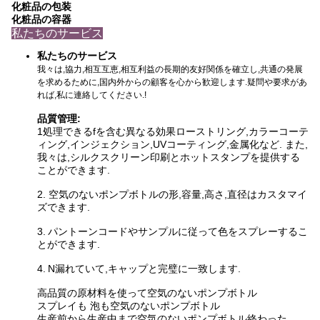
化粧品の包装
化粧品の容器
私たちのサービス
私たちのサービス
我々は,協力,相互互恵,相互利益の長期的友好関係を確立し,共通の発展
を求めるために,国内外からの顧客を心から歓迎します.疑問や要求があ
れば,私に連絡してください.!
品質管理:
1処理できる
fを含む異なる効果
ローストリング,カラーコーテ
ィング,インジェクション,UVコーティング,金属化など. また,
我々は,シルクスクリーン印刷とホットスタンプを提供する
ことができます
.
2. 空気のないポンプボトルの形,容量,高さ,直径はカスタマイ
ズできます.
3.
パントーンコードやサンプルに従って色をスプレーするこ
とができます.
4.
N
漏れていて,キャップと完璧に一致します.
高品質の原材料を使って
空気のないポンプボトル
スプレイも 泡も
空気のないポンプボトル
生産前から生産中まで
空気のないポンプボトル
終わった