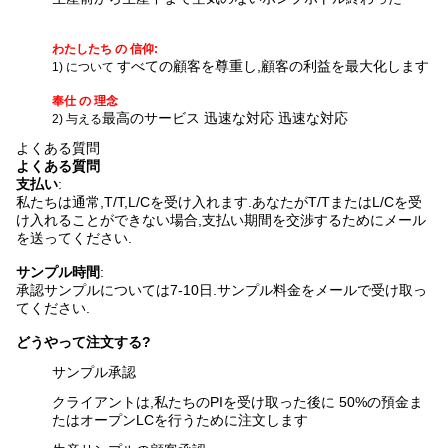
わたしたち の 信仰:
すべての顧客を尊重し,顧客の利益を最大化します
1) について
奉仕 の 理念
最高のサービス 迅速な対応 迅速な対応
2) 与える
よくある質問
よくある質問
支払い
:
私たちは通常,T/T,L/Cを受け入れます.あなたがT/TまたはL/Cを受
け入れることができない場合,支払い期間を交渉するためにメール
を送ってください.
サンプル時間
:
承認サンプルについては7-10日.
サンプル料金をメールで受け取っ
てください.
どうやって注文する?
サンプル承認
クライアントは,私たちのPIを受け取った後に 50%の預金ま
たはオープンLCを行うために注文します