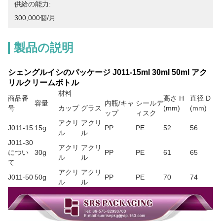
供給の能力:
300,000個/月
製品の説明
シェングルイシのパッケージ J011-15ml 30ml 50ml アク
リルクリームボトル
材料
商品番
高さ H
直径 D
容量
内瓶/キャ
シールデ
号
カップ
グラス
(mm)
(mm)
ップ
ィスク
アクリ
アクリ
J011-15
15g
PP
PE
52
56
ル
ル
J011-30
アクリ
アクリ
につい
30g
PP
PE
61
65
ル
ル
て
アクリ
アクリ
J011-50
50g
PP
PE
70
74
ル
ル