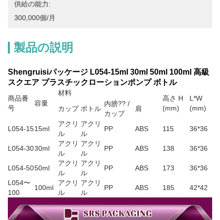
供給の能力:
300,000個/月
製品の説明
Shengruisiパッケージ L054-15ml 30ml 50ml 100ml 高級
スクエア プラスチックローションポンプ ボトル
材料
商品番
高さ H
L*W
容量
内膀?? /
号
(mm)
(mm)
カップ
ボトル
肩
カップ
アクリ
アクリ
L054-15
15ml
PP
ABS
115
36*36
ル
ル
アクリ
アクリ
L054-30
30ml
PP
ABS
138
36*36
ル
ル
アクリ
アクリ
L054-50
50ml
PP
ABS
173
36*36
ル
ル
L054〜
アクリ
アクリ
100ml
PP
ABS
185
42*42
100
ル
ル