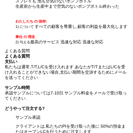
スプレイも 泡も
空気のないポンプボトル
生産前から生産中まで
空気のないポンプボトル
終わった
わたしたち の 信仰:
すべての顧客を尊重し,顧客の利益を最大化します
1) について
奉仕 の 理念
最高のサービス 迅速な対応 迅速な対応
2) 与える
よくある質問
よくある質問
支払い
:
私たちは通常,T/T,L/Cを受け入れます.あなたがT/TまたはL/Cを受
け入れることができない場合,支払い期間を交渉するためにメール
を送ってください.
サンプル時間
:
承認サンプルについては7-10日.
サンプル料金をメールで受け取っ
てください.
どうやって注文する?
サンプル承認
クライアントは,私たちのPIを受け取った後に 50%の預金ま
たはオープンLCを行うために注文します