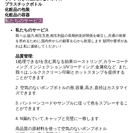
プラスチックボトル
化粧品の包装
化粧品の容器
私たちのサービス
私たちのサービス
我々は,協力,相互互恵,相互利益の長期的友好関係を確立し,共通の発展
を求めるために,国内外からの顧客を心から歓迎します.疑問や要求があ
れば,私に連絡してください.!
品質管理:
1処理できる
fを含む異なる効果
ローストリング,カラーコーテ
ィング,インジェクション,UVコーティング,金属化など. また,
我々は,シルクスクリーン印刷とホットスタンプを提供する
ことができます
.
2. 空気のないポンプボトルの形,容量,高さ,直径はカスタマイ
ズできます.
3.
パントーンコードやサンプルに従って色をスプレーするこ
とができます.
4.
N
漏れていて,キャップと完璧に一致します.
高品質の原材料を使って
空気のないポンプボトル