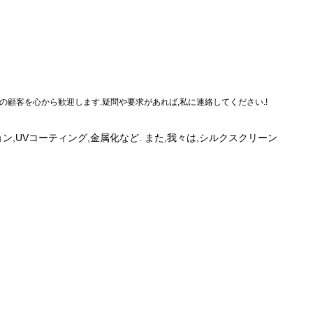
の顧客を心から歓迎します.疑問や要求があれば,私に連絡してください.!
,UVコーティング,金属化など. また,我々は,シルクスクリーン