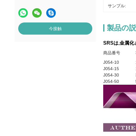
サンプル:
製品の
今接触
SRSは,金属
商品番号
J054‐10
J054-15
J054-30
J054‐50