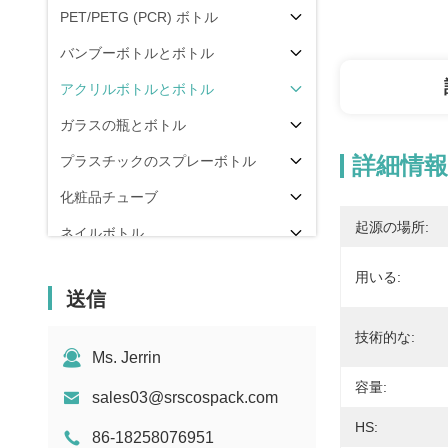
PET/PETG (PCR) ボトル
バンブーボトルとボトル
アクリルボトルとボトル
ガラスの瓶とボトル
詳細情報
プラスチックのスプレーボトル
化粧品チューブ
起源の場所:
ネイルボトル
包装部品
用いる:
送信
その他
技術的な:
Ms. Jerrin
容量:
sales03@srscospack.com
HS:
86-18258076951