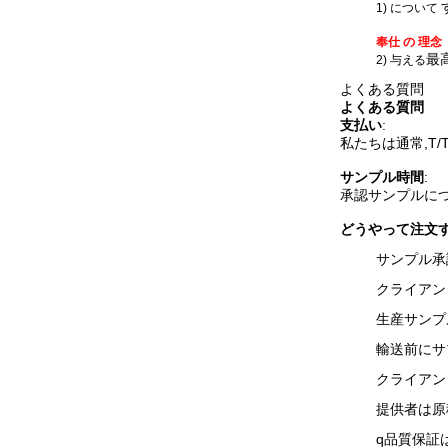
1) について
奉仕 の 理念
最
2) 与える
よくある質問
よくある質問
支払い
:
私たちは通常,T
サンプル時間
:
承認サンプルについ
どうやって注文す
サンプル承
クライアン
生産サンプ
輸送前にサ
クライアン
提供者は原
q
品質保証