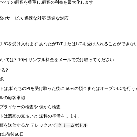
すべての顧客を尊重し,顧客の利益を最大化します
高のサービス 迅速な対応 迅速な対応
/T,L/Cを受け入れます.あなたがT/TまたはL/Cを受け入れることがで
ては7-10日.
サンプル料金をメールで受け取ってください.
る?
認
トは,私たちのPIを受け取った後に 50%の預金またはオープンLCを行
ルの顧客承認
プライヤーの検査や 側から検査
トは残高の支払いと 送料の準備をします.
稿を送信するか,テレックスで
クリームボトル
は出荷後60日