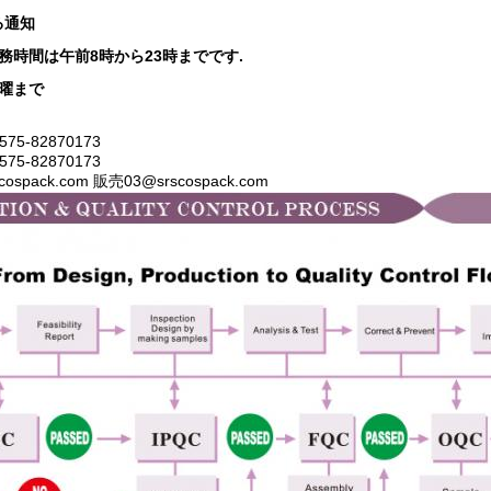
る通知
務時間は午前8時から23時までです.
曜まで
75-82870173
75-82870173
cospack.com 販売03@srscospack.com