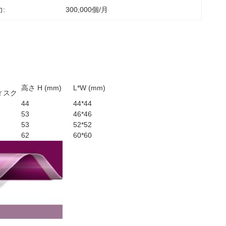
:
300,000個/月
高さ H (mm)
L*W (mm)
ィスク
44
44*44
53
46*46
53
52*52
62
60*60