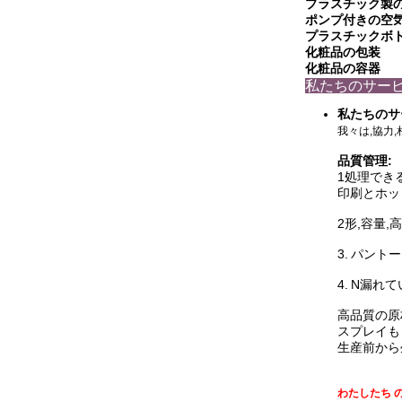
プラスチック製
ポンプ付きの空
プラスチックボ
化粧品の包装
化粧品の容器
私たちのサー
私たちのサ
我々は,協力
品質管理:
1処理でき
印刷とホッ
2形,容量
3.
パントー
4.
N
漏れて
高品質の原
スプレイも
生産前から
わたしたち の