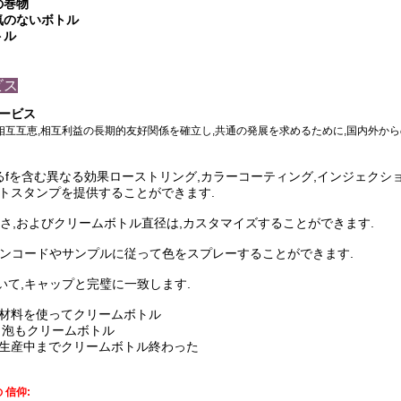
の巻物
気のないボトル
トル
ビス
ービス
,相互互恵,相互利益の長期的友好関係を確立し,共通の発展を求めるために,国内外から
る
fを含む異なる効果
ローストリング,カラーコーティング,インジェクション
トスタンプを提供することができます
.
,高さ,およびクリームボトル直径は,カスタマイズすることができます.
ンコードやサンプルに従って色をスプレーすることができます.
いて,キャップと完璧に一致します.
材料を使って
クリームボトル
 泡も
クリームボトル
生産中まで
クリームボトル
終わった
 信仰: