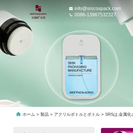
info@srscospack.com
0086-13967532327
ホーム
>
製品
>
アクリルボトルとボトル
>
SRSは,金属