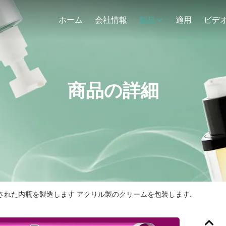
ホーム
会社情報
適用
ビデ
製品
商品の詳細
化された内瓶を製造します アクリル製のクリームを包装します.