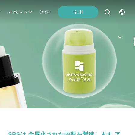
引用
オ
送信
イベント
SRSは,金属化された内瓶を製造します ア