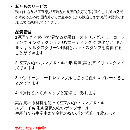
私たちのサービス
我々は,協力,相互互恵,相互利益の長期的友好関係を確立し,共通の発展
を求めるために,国内外からの顧客を心から歓迎します.疑問や要求があ
れば,私に連絡してください.!
品質管理:
1処理できる
fを含む異なる効果
ローストリング,カラーコーテ
ィング,インジェクション,UVコーティング,金属化など. また,
我々は,シルクスクリーン印刷とホットスタンプを提供する
ことができます
.
2. 空気のないポンプボトルの形,容量,高さ,直径はカスタマイ
ズできます.
3.
パントーンコードやサンプルに従って色をスプレーするこ
とができます.
4.
N
漏れていて,キャップと完璧に一致します.
高品質の原材料を使って
空気のないポンプボトル
スプレイも 泡も
空気のないポンプボトル
生産前から生産中まで
空気のないポンプボトル
終わった
わたしたち の 信仰: