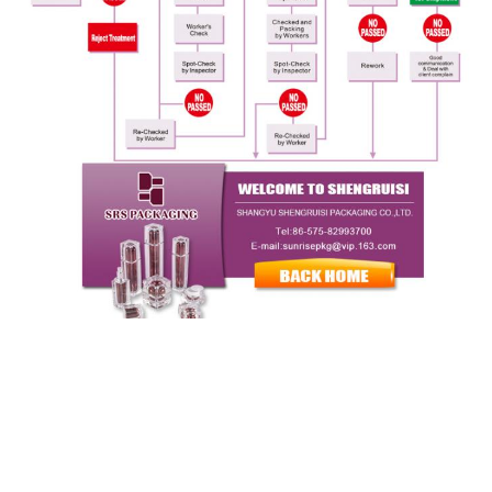
迅速な連絡
住所
19Fカイリビル,ベイグアン通り,シャングユ・チェジアン,中