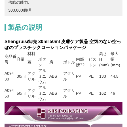
供給の能力:
300,000個/月
製品の説明
Shengruisi卸売 30ml 50ml 皮膚ケア製品 空気のない空っ
ぽのプラスチックローションパッケージ
材料
高さ
最大
商品番
容量
ボタ
内部
ピス
H
幅
号
蓋
肩
ボトル
ン
膀??
トン
(mm)
(mm)
アル
A094-
アク
アクリ
30ml
ミニ
ABS
PP
PE
133
44.5
30
リル
ル
ウム
アル
A094-
アク
アクリ
50ml
ミニ
ABS
PP
PE
162
46
50
リル
ル
ウム