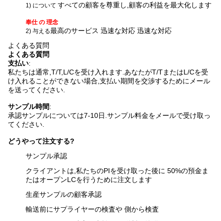
すべての顧客を尊重し,顧客の利益を最大化します
1) について
奉仕 の 理念
最高のサービス 迅速な対応 迅速な対応
2) 与える
よくある質問
よくある質問
支払い
:
私たちは通常,T/T,L/Cを受け入れます.あなたがT/TまたはL/Cを受
け入れることができない場合,支払い期間を交渉するためにメール
を送ってください.
サンプル時間
:
承認サンプルについては7-10日.
サンプル料金をメールで受け取っ
てください.
どうやって注文する?
サンプル承認
クライアントは,私たちのPIを受け取った後に 50%の預金ま
たはオープンLCを行うために注文します
生産サンプルの顧客承認
輸送前にサプライヤーの検査や 側から検査